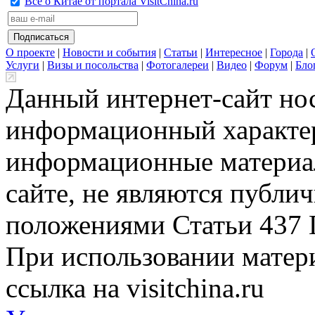
Всё о Китае от портала VisitChina.ru
О проекте
|
Новости и события
|
Статьи
|
Интересное
|
Города
|
Услуги
|
Визы и посольства
|
Фотогалереи
|
Видео
|
Форум
|
Бло
Данный интернет-сайт но
информационный характер
информационные материа
сайте, не являются публи
положениями Статьи 437 
При использовании матери
ссылка на visitchina.ru