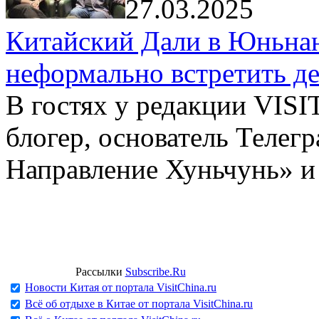
27.03.2025
Китайский Дали в Юньнань
неформально встретить д
В гостях у редакции VIS
блогер, основатель Телег
Направление Хуньчунь» и
Рассылки
Subscribe.Ru
Новости Китая от портала VisitChina.ru
Всё об отдыхе в Китае от портала VisitChina.ru