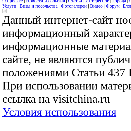
О проекте
|
Новости и события
|
Статьи
|
Интересное
|
Города
|
Услуги
|
Визы и посольства
|
Фотогалереи
|
Видео
|
Форум
|
Бло
Данный интернет-сайт но
информационный характер
информационные материа
сайте, не являются публи
положениями Статьи 437 
При использовании матери
ссылка на visitchina.ru
Условия использования