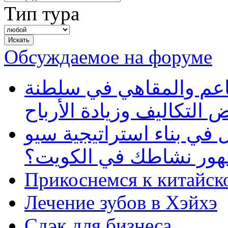
Тип тура
Обсуждаемое на форуме
طاعم والمقاهي في سلطنة
 التكاليف وزيادة الأرباح
في بناء استراتيجية سيو
ظهور نشاطك في الكويت؟
Прикоснемся к китайск
Лечение зубов в Хэйхэ
Сдэк для бизнеса