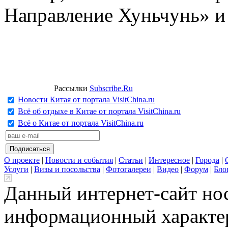
Направление Хуньчунь» и
Рассылки
Subscribe.Ru
Новости Китая от портала VisitChina.ru
Всё об отдыхе в Китае от портала VisitChina.ru
Всё о Китае от портала VisitChina.ru
О проекте
|
Новости и события
|
Статьи
|
Интересное
|
Города
|
Услуги
|
Визы и посольства
|
Фотогалереи
|
Видео
|
Форум
|
Бло
Данный интернет-сайт но
информационный характер