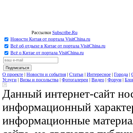
Рассылки
Subscribe.Ru
Новости Китая от портала VisitChina.ru
Всё об отдыхе в Китае от портала VisitChina.ru
Всё о Китае от портала VisitChina.ru
О проекте
|
Новости и события
|
Статьи
|
Интересное
|
Города
|
Услуги
|
Визы и посольства
|
Фотогалереи
|
Видео
|
Форум
|
Бло
Данный интернет-сайт но
информационный характер
информационные материа