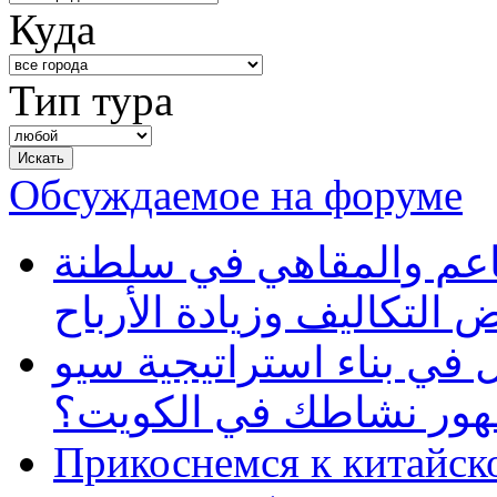
Куда
Тип тура
Обсуждаемое на форуме
طاعم والمقاهي في سلطنة
 التكاليف وزيادة الأرباح
في بناء استراتيجية سيو
ظهور نشاطك في الكويت؟
Прикоснемся к китайск