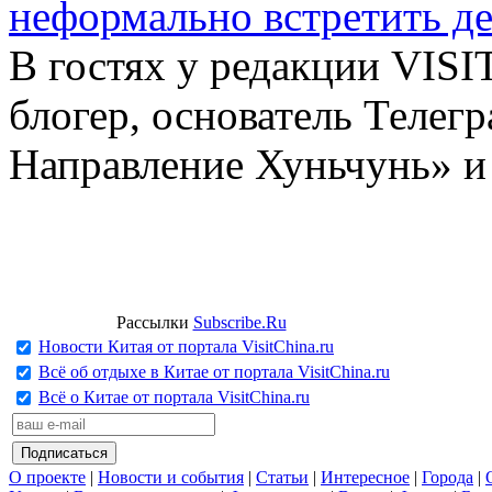
неформально встретить д
В гостях у редакции VIS
блогер, основатель Телег
Направление Хуньчунь» и
Рассылки
Subscribe.Ru
Новости Китая от портала VisitChina.ru
Всё об отдыхе в Китае от портала VisitChina.ru
Всё о Китае от портала VisitChina.ru
О проекте
|
Новости и события
|
Статьи
|
Интересное
|
Города
|