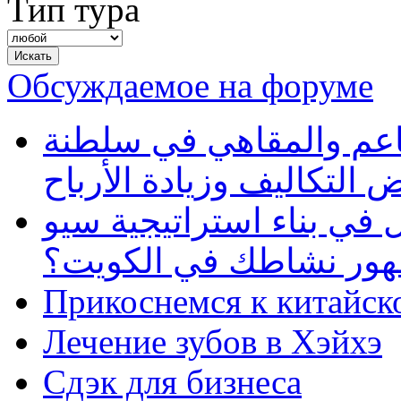
Тип тура
Обсуждаемое на форуме
طاعم والمقاهي في سلطنة
 التكاليف وزيادة الأرباح
في بناء استراتيجية سيو
ظهور نشاطك في الكويت؟
Прикоснемся к китайск
Лечение зубов в Хэйхэ
Сдэк для бизнеса