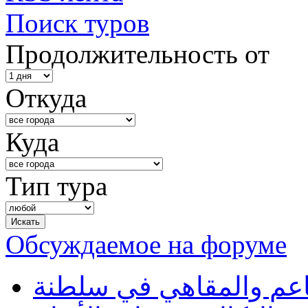
Поиск туров
Продолжительность от
Откуда
Куда
Тип тура
Обсуждаемое на форуме
طاعم والمقاهي في سلطنة