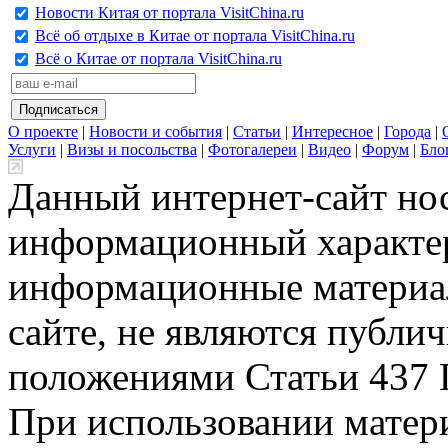
Новости Китая от портала VisitChina.ru
Всё об отдыхе в Китае от портала VisitChina.ru
Всё о Китае от портала VisitChina.ru
О проекте
|
Новости и события
|
Статьи
|
Интересное
|
Города
|
Услуги
|
Визы и посольства
|
Фотогалереи
|
Видео
|
Форум
|
Бло
Данный интернет-сайт но
информационный характер
информационные материа
сайте, не являются публи
положениями Статьи 437 
При использовании матери