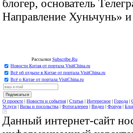
блогер, основатель Телег
Направление Хуньчунь» и
Рассылки
Subscribe.Ru
Новости Китая от портала VisitChina.ru
Всё об отдыхе в Китае от портала VisitChina.ru
Всё о Китае от портала VisitChina.ru
О проекте
|
Новости и события
|
Статьи
|
Интересное
|
Города
|
Услуги
|
Визы и посольства
|
Фотогалереи
|
Видео
|
Форум
|
Бло
Данный интернет-сайт но