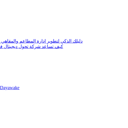
دليلك الذكي لتطوير إدارة المطاعم والمقاهي 
كيف تساعد شركة تحول ديجيتال في 
llDayawake