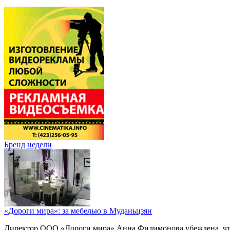
Бренд недели
«Дороги мира»: за мебелью в Муданьцзян
Директор ООО «Дороги мира» Анна Филимонова убеждена, что г