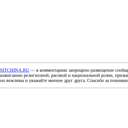
ISITCHINA.RU
— в комментариях запрещено размещение сообщ
разжиганию религиозной, расовой и национальной розни, призы
мно вежливы и уважайте мнение друг друга. Спасибо за пониман