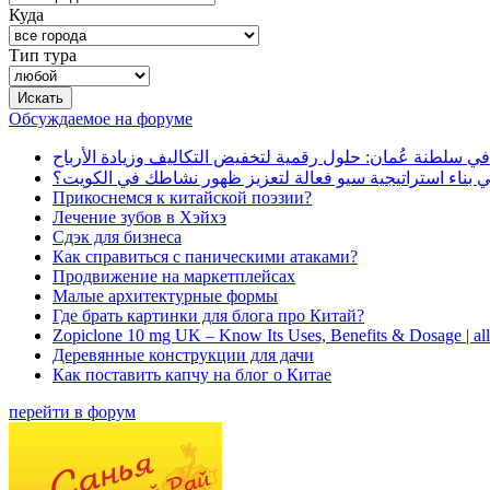
Куда
Тип тура
Обсуждаемое на форуме
في سلطنة عُمان: حلول رقمية لتخفيض التكاليف وزيادة الأرباح
بناء استراتيجية سيو فعالة لتعزيز ظهور نشاطك في الكويت؟
Прикоснемся к китайской поэзии?
Лечение зубов в Хэйхэ
Сдэк для бизнеса
Как справиться с паническими атаками?
Продвижение на маркетплейсах
Малые архитектурные формы
Где брать картинки для блога про Китай?
Zopiclone 10 mg UK – Know Its Uses, Benefits & Dosage | a
Деревянные конструкции для дачи
Как поставить капчу на блог о Китае
перейти в форум