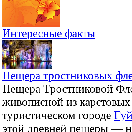
Интересные факты
Пещера тростниковых фл
Пещера Тростниковой Фле
живописной из карстовых
туристическом городе
Гуй
этой древней пещеры — н