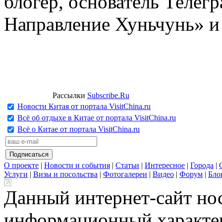
блогер, основатель Телег
Направление Хуньчунь» и
Рассылки
Subscribe.Ru
Новости Китая от портала VisitChina.ru
Всё об отдыхе в Китае от портала VisitChina.ru
Всё о Китае от портала VisitChina.ru
О проекте
|
Новости и события
|
Статьи
|
Интересное
|
Города
|
Услуги
|
Визы и посольства
|
Фотогалереи
|
Видео
|
Форум
|
Бло
Данный интернет-сайт но
информационный характер