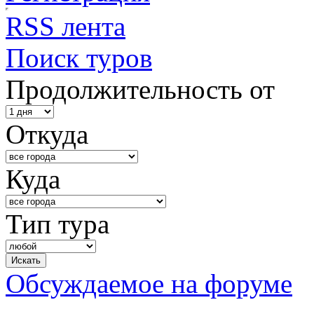
RSS лента
Поиск туров
Продолжительность от
Откуда
Куда
Тип тура
Обсуждаемое на форуме