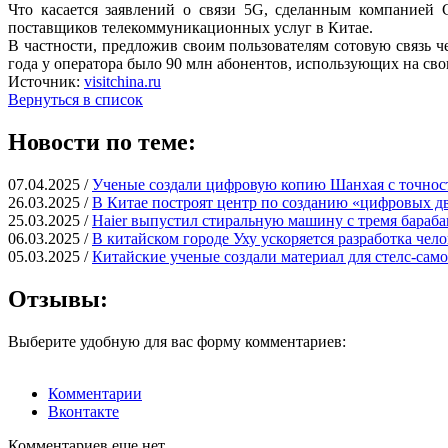
Что касается заявлений о связи 5G, сделанным компанией 
поставщиков телекоммуникационных услуг в Китае.
В частности, предложив своим пользователям сотовую связь ч
года у оператора было 90 млн абонентов, использующих на сво
Источник:
visitchina.ru
Вернуться в список
Новости по теме:
07.04.2025 /
Ученые создали цифровую копию Шанхая с точност
26.03.2025 /
В Китае построят центр по созданию «цифровых д
25.03.2025 /
Haier выпустил стиральную машину с тремя бараб
06.03.2025 /
В китайском городе Уху ускоряется разработка че
05.03.2025 /
Китайские ученые создали материал для стелс-само
Отзывы:
Выберите удобную для вас форму комментариев:
Комментарии
Вконтакте
Комментариев еще нет