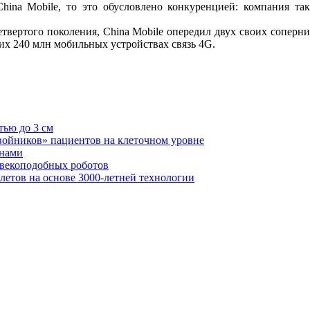
China Mobile, то это обусловлено конкуренцией: компания т
етвертого поколения, China Mobile опередил двух своих соперни
их 240 млн мобильных устройствах связь 4G.
ью до 3 см
войников» пациентов на клеточном уровне
анами
ловекоподобных роботов
летов на основе 3000-летней технологии