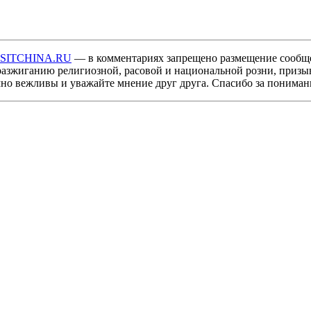
ISITCHINA.RU
— в комментариях запрещено размещение сообщ
разжиганию религиозной, расовой и национальной розни, призы
мно вежливы и уважайте мнение друг друга. Спасибо за пониман