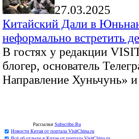
27.03.2025
Китайский Дали в Юньнань
неформально встретить д
В гостях у редакции VIS
блогер, основатель Телег
Направление Хуньчунь» и
Рассылки
Subscribe.Ru
Новости Китая от портала VisitChina.ru
Всё об отдыхе в Китае от портала VisitChina.ru