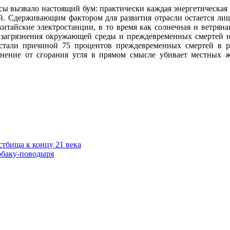
сы вызвало настоящий бум: практически каждая энергетическая 
й. Сдерживающим фактором для развития отрасли остается лишь
итайские электростанции, в то время как солнечная и ветряна
 загрязнения окружающей среды и преждевременных смертей н
тали причиной 75 процентов преждевременных смертей в ре
язнение от сгорания угля в прямом смысле убивает местных ж
стбища к концу 21 века
обаку-поводыря