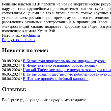
Решение властей КНР перейти на новые энергетические ресур
пару лет стал крупнейшим производителем солнечных батаре
сопоставим с ценами на газ и уголь, вышли только крупные к
угольные электростанции по-прежнему остаются источником
работающих угольных электростанций в провинции Хэбэй с
электростанций сильно подрывает здоровье китайцев. Загр
изменению климата Хуанг Вэй.
Источник:
visitchina.ru
Вернуться в список
Новости по теме:
30.08.2024 /
В Китае стал процветать рынок продажи мусора
28.08.2024 /
В Чэнду активно развивают робототехнику
24.08.2024 /
Цинхай-Тибетское нагорье превратится в луга и па
06.05.2024 /
В Китае создали шестиногую роботизированную с
06.04.2024 /
В Шанхае прошёл кофейный карнавал
Отзывы:
Выберите удобную для вас форму комментариев: