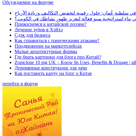
Обсуждаемое на форуме
في سلطنة عُمان: حلول رقمية لتخفيض التكاليف وزيادة الأرباح
بناء استراتيجية سيو فعالة لتعزيز ظهور نشاطك في الكويت؟
Прикоснемся к китайской поэзии?
Лечение зубов в Хэйхэ
Сдэк для бизнеса
Как справиться с паническими атаками?
Продвижение на маркетплейсах
Малые архитектурные формы
Где брать картинки для блога про Китай?
Zopiclone 10 mg UK – Know Its Uses, Benefits & Dosage | a
Деревянные конструкции для дачи
Как поставить капчу на блог о Китае
перейти в форум