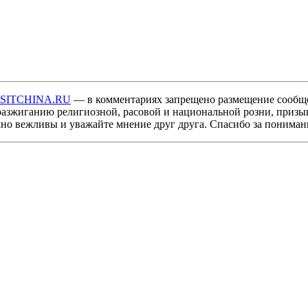
ISITCHINA.RU
— в комментариях запрещено размещение сообщ
разжиганию религиозной, расовой и национальной розни, призы
мно вежливы и уважайте мнение друг друга. Спасибо за пониман