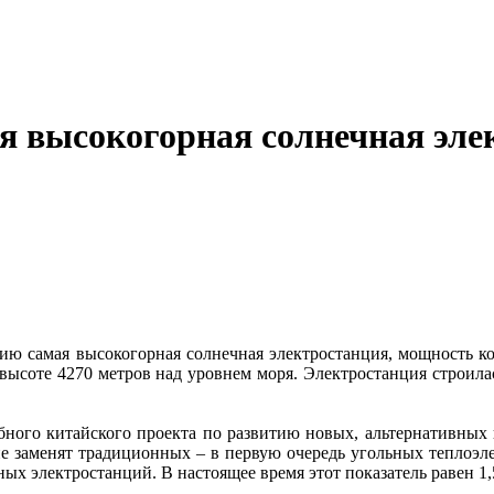
ая высокогорная солнечная эл
ю самая высокогорная солнечная электростанция, мощность кото
а высоте 4270 метров над уровнем моря. Электростанция строил
бного китайского проекта по развитию новых, альтернативных 
не заменят традиционных – в первую очередь угольных теплоэле
ых электростанций. В настоящее время этот показатель равен 1