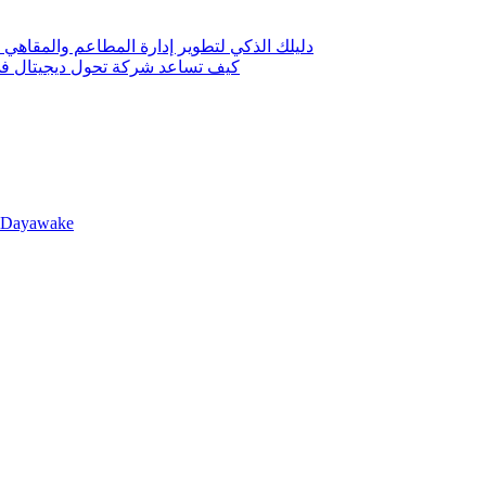
دليلك الذكي لتطوير إدارة المطاعم والمقاهي 
كيف تساعد شركة تحول ديجيتال في 
llDayawake