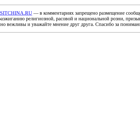
ISITCHINA.RU
— в комментариях запрещено размещение сообщ
разжиганию религиозной, расовой и национальной розни, призы
мно вежливы и уважайте мнение друг друга. Спасибо за пониман