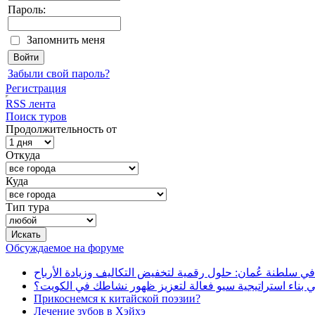
Пароль:
Запомнить меня
Забыли свой пароль?
Регистрация
RSS лента
Поиск туров
Продолжительность от
Откуда
Куда
Тип тура
Обсуждаемое на форуме
في سلطنة عُمان: حلول رقمية لتخفيض التكاليف وزيادة الأرباح
بناء استراتيجية سيو فعالة لتعزيز ظهور نشاطك في الكويت؟
Прикоснемся к китайской поэзии?
Лечение зубов в Хэйхэ