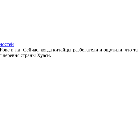
ностей
Fone и т.д. Сейчас, когда китайцы разбогатели и ощутили, что та
я деревня страны Хуаси.