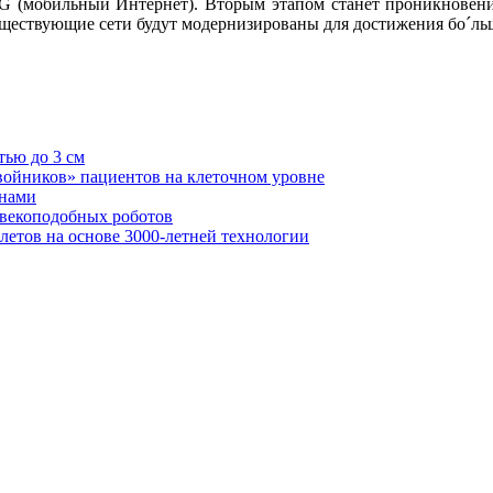
и 3G (мобильный Интернет). Вторым этапом станет проникновен
существующие сети будут модернизированы для достижения бо´ль
ью до 3 см
войников» пациентов на клеточном уровне
анами
ловекоподобных роботов
летов на основе 3000-летней технологии