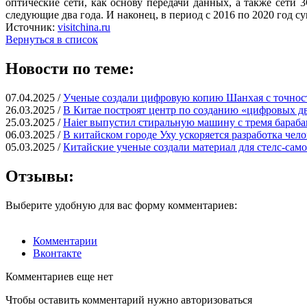
оптические сети, как основу передачи данных, а также сет
следующие два года. И наконец, в период с 2016 по 2020 год 
Источник:
visitchina.ru
Вернуться в список
Новости по теме:
07.04.2025 /
Ученые создали цифровую копию Шанхая с точност
26.03.2025 /
В Китае построят центр по созданию «цифровых д
25.03.2025 /
Haier выпустил стиральную машину с тремя бараб
06.03.2025 /
В китайском городе Уху ускоряется разработка че
05.03.2025 /
Китайские ученые создали материал для стелс-само
Отзывы:
Выберите удобную для вас форму комментариев:
Комментарии
Вконтакте
Комментариев еще нет
Чтобы оставить комментарий нужно авторизоваться