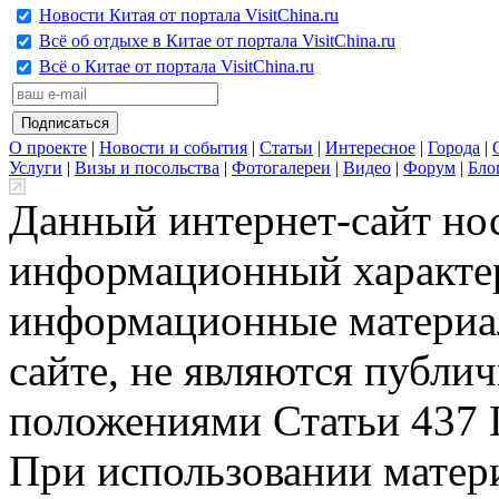
Новости Китая от портала VisitChina.ru
Всё об отдыхе в Китае от портала VisitChina.ru
Всё о Китае от портала VisitChina.ru
О проекте
|
Новости и события
|
Статьи
|
Интересное
|
Города
|
Услуги
|
Визы и посольства
|
Фотогалереи
|
Видео
|
Форум
|
Бло
Данный интернет-сайт но
информационный характер
информационные материа
сайте, не являются публи
положениями Статьи 437 
При использовании матери