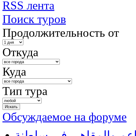
RSS лента
Поиск туров
Продолжительность от
Откуда
Куда
Тип тура
Обсуждаемое на форуме
طاعم والمقاهي في سلطنة