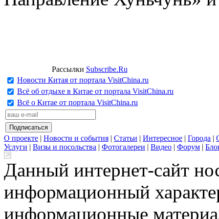
Рассылки
Subscribe.Ru
Новости Китая от портала VisitChina.ru
Всё об отдыхе в Китае от портала VisitChina.ru
Всё о Китае от портала VisitChina.ru
О проекте
|
Новости и события
|
Статьи
|
Интересное
|
Города
|
Услуги
|
Визы и посольства
|
Фотогалереи
|
Видео
|
Форум
|
Бло
Данный интернет-сайт но
информационный характер
информационные материа