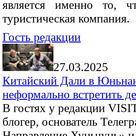
является именно то, ч
туристическая компания.
Гость редакции
27.03.2025
Китайский Дали в Юньнань
неформально встретить д
В гостях у редакции VIS
блогер, основатель Телег
Направление Хуньчунь» и