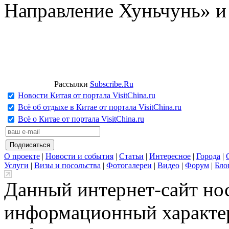
Направление Хуньчунь» и
Рассылки
Subscribe.Ru
Новости Китая от портала VisitChina.ru
Всё об отдыхе в Китае от портала VisitChina.ru
Всё о Китае от портала VisitChina.ru
О проекте
|
Новости и события
|
Статьи
|
Интересное
|
Города
|
Услуги
|
Визы и посольства
|
Фотогалереи
|
Видео
|
Форум
|
Бло
Данный интернет-сайт но
информационный характер