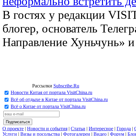
неформально встретить д
В гостях у редакции VIS
блогер, основатель Телег
Направление Хуньчунь» и
Рассылки
Subscribe.Ru
Новости Китая от портала VisitChina.ru
Всё об отдыхе в Китае от портала VisitChina.ru
Всё о Китае от портала VisitChina.ru
О проекте
|
Новости и события
|
Статьи
|
Интересное
|
Города
|
Услуги
|
Визы и посольства
|
Фотогалереи
|
Видео
|
Форум
|
Бло