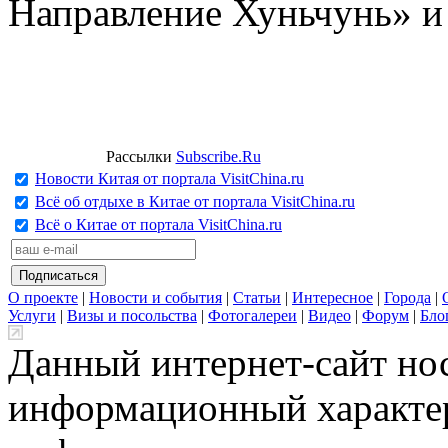
Направление Хуньчунь» и
Рассылки
Subscribe.Ru
Новости Китая от портала VisitChina.ru
Всё об отдыхе в Китае от портала VisitChina.ru
Всё о Китае от портала VisitChina.ru
О проекте
|
Новости и события
|
Статьи
|
Интересное
|
Города
|
Услуги
|
Визы и посольства
|
Фотогалереи
|
Видео
|
Форум
|
Бло
Данный интернет-сайт но
информационный характер