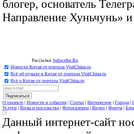
блогер, основатель Телег
Направление Хуньчунь» и
Рассылки
Subscribe.Ru
Новости Китая от портала VisitChina.ru
Всё об отдыхе в Китае от портала VisitChina.ru
Всё о Китае от портала VisitChina.ru
О проекте
|
Новости и события
|
Статьи
|
Интересное
|
Города
|
Услуги
|
Визы и посольства
|
Фотогалереи
|
Видео
|
Форум
|
Бло
Данный интернет-сайт но