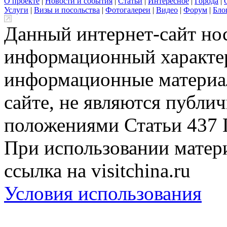
О проекте
|
Новости и события
|
Статьи
|
Интересное
|
Города
|
Услуги
|
Визы и посольства
|
Фотогалереи
|
Видео
|
Форум
|
Бло
Данный интернет-сайт но
информационный характер
информационные материа
сайте, не являются публи
положениями Статьи 437 
При использовании матери
ссылка на visitchina.ru
Условия использования