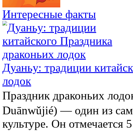
Интересные факты
Дуаньу: традиции китайс
лодок
Праздник драконьих ло
Duānwǔjié) — один из са
культуре. Он отмечается 