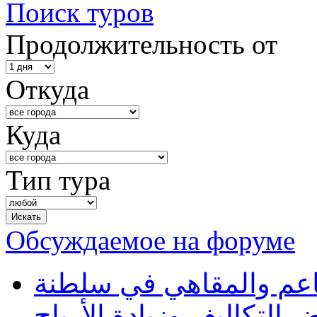
Поиск туров
Продолжительность от
Откуда
Куда
Тип тура
Обсуждаемое на форуме
طاعم والمقاهي في سلطنة
 التكاليف وزيادة الأرباح