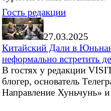
Гость редакции
27.03.2025
Китайский Дали в Юньнань
неформально встретить д
В гостях у редакции VIS
блогер, основатель Телег
Направление Хуньчунь» и