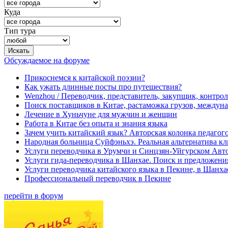
Куда
Тип тура
Обсуждаемое на форуме
Прикоснемся к китайской поэзии?
Как ужать длинные посты про путешествия?
Wenzhou / Переводчик, представитель, закупщик, контроле
Поиск поставщиков в Китае, растаможка грузов, междуна
Лечение в Хуньчуне для мужчин и женщин
Работа в Китае без опыта и знания языка
Зачем учить китайский язык? Авторская колонка педагого
Народная больница Суйфэньхэ. Реальная альтернатива к
Услуги переводчика в Урумчи и Синцзян-Уйгурском Авт
Услуги гида-переводчика в Шанхае. Поиск и предложени
Услуги переводчика китайского языка в Пекине, в Шанха
Профессиональный переводчик в Пекине
перейти в форум