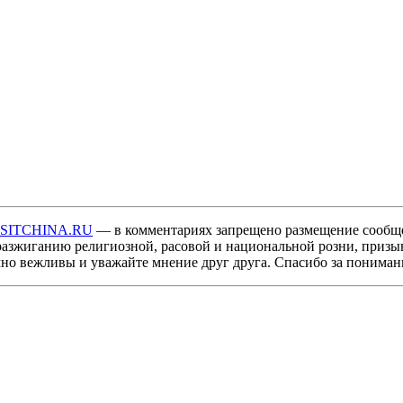
ISITCHINA.RU
— в комментариях запрещено размещение сообщ
разжиганию религиозной, расовой и национальной розни, призы
мно вежливы и уважайте мнение друг друга. Спасибо за пониман