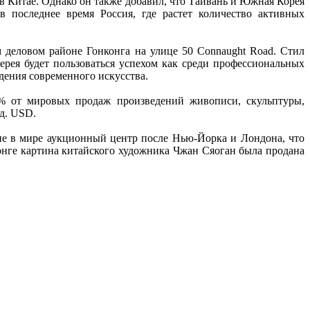
 в Китае. Однако он также добавил, что Тайвань и Южная Корея
 последнее время Россия, где растет количество активных
 деловом районе Гонконга на улице 50 Connaught Road. Стил
ерея будет пользоваться успехом как среди профессиональных
дения современного искусства.
4% от мировых продаж произведений живописи, скульптуры,
д. USD.
ине в мире аукционный центр после Нью-Йорка и Лондона, что
онге картина китайского художника Чжан Сяоган была продана