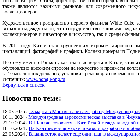
По словам Грэма Стила, директора азиатского представительст
также являются важными рынками для современного искусс
коллекционеров.
Художественное пространство первого филиала White Cube з
выразил надежду на то, что сотрудничество с новыми художн
коллекционеров и инвесторов в искусство, так и среди обычн
В 2011 году Китай стал крупнейшим игроком мирового рын
инсталляций, фотографий и графики. Коллекционеры из Подне
Поэтому именно Гонконг, как главные ворота в Китай, стал 
обусловлено высоким спросом на искусство и предметы колле
за 10 миллионов долларов, установив рекорд для современного 
Источник:
www.hong-kong.ru
Вернуться в список
Новости по теме:
18.03.2025 /
18 марта в Москве начинает работу Международна
16.11.2024 /
Международная аэрокосмическая выставка в Чжуха
27.10.2024 /
В Шанхае готовятся к Китайской международной в
18.10.2024 /
На Кантонской ярмарке показали разработки в обл
23.05.2024 /
Владивосток делает еще один шаг в международно