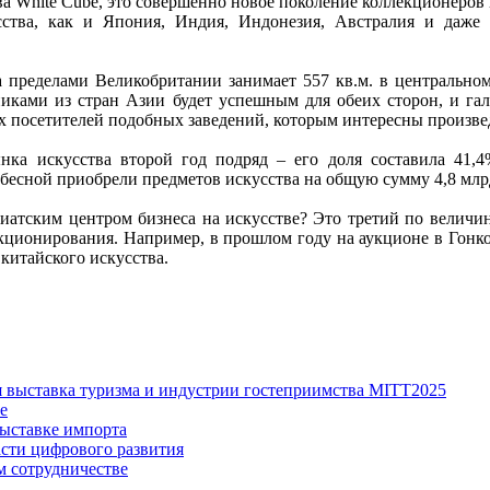
ва White Cube, это совершенно новое поколение коллекционеров
тва, как и Япония, Индия, Индонезия, Австралия и даже в
а пределами Великобритании занимает 557 кв.м. в центральном
иками из стран Азии будет успешным для обеих сторон, и гал
ых посетителей подобных заведений, которым интересны произве
ка искусства второй год подряд – его доля составила 41,
бесной приобрели предметов искусства на общую сумму 4,8 млр
азиатским центром бизнеса на искусстве? Это третий по велич
кционирования. Например, в прошлом году на аукционе в Гонк
китайского искусства.
я выставка туризма и индустрии гостеприимства MITT2025
е
ыставке импорта
асти цифрового развития
м сотрудничестве