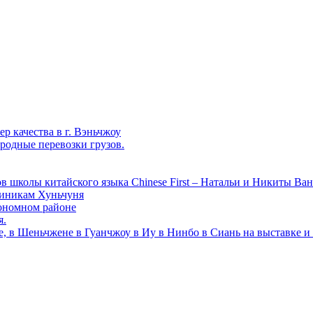
р качества в г. Вэньчжоу
родные перевозки грузов.
в школы китайского языка Chinese First – Натальи и Никиты Ван
линикам Хуньчуня
ономном районе
я.
е, в Шеньчжене в Гуанчжоу в Иу в Нинбо в Сиань на выставке и 