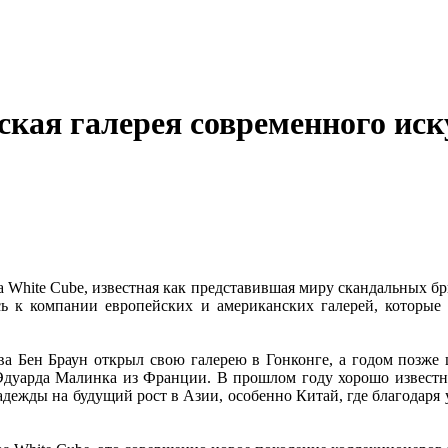
ская галерея современного иск
а White Cube, известная как представившая миру скандальных 
сь к компании европейских и американских галерей, которые 
тва Бен Браун открыл свою галерею в Гонконге, а годом позже
Эдуарда Малинка из Франции. В прошлом году хорошо известный
надежды на будущий рост в Азии, особенно Китай, где благодар