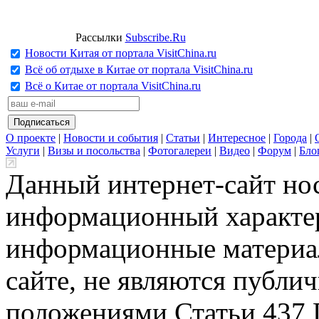
Рассылки
Subscribe.Ru
Новости Китая от портала VisitChina.ru
Всё об отдыхе в Китае от портала VisitChina.ru
Всё о Китае от портала VisitChina.ru
О проекте
|
Новости и события
|
Статьи
|
Интересное
|
Города
|
Услуги
|
Визы и посольства
|
Фотогалереи
|
Видео
|
Форум
|
Бло
Данный интернет-сайт но
информационный характер
информационные материа
сайте, не являются публи
положениями Статьи 437 