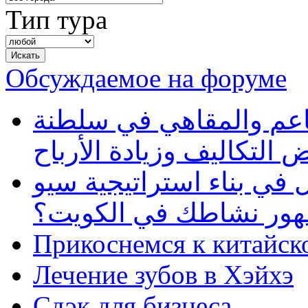
Тип тура
Обсуждаемое на форуме
طاعم والمقاهي في سلطنة
 التكاليف وزيادة الأرباح
في بناء استراتيجية سيو
ظهور نشاطك في الكويت؟
Прикоснемся к китайск
Лечение зубов в Хэйхэ
Сдэк для бизнеса