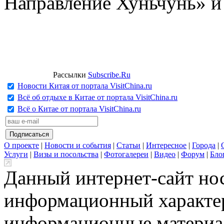
Направление Хуньчунь» и
Рассылки
Subscribe.Ru
Новости Китая от портала VisitChina.ru
Всё об отдыхе в Китае от портала VisitChina.ru
Всё о Китае от портала VisitChina.ru
О проекте
|
Новости и события
|
Статьи
|
Интересное
|
Города
|
Услуги
|
Визы и посольства
|
Фотогалереи
|
Видео
|
Форум
|
Бло
Данный интернет-сайт но
информационный характер
информационные материа