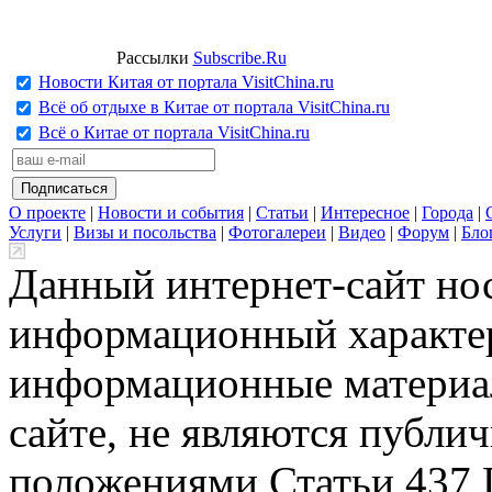
Рассылки
Subscribe.Ru
Новости Китая от портала VisitChina.ru
Всё об отдыхе в Китае от портала VisitChina.ru
Всё о Китае от портала VisitChina.ru
О проекте
|
Новости и события
|
Статьи
|
Интересное
|
Города
|
Услуги
|
Визы и посольства
|
Фотогалереи
|
Видео
|
Форум
|
Бло
Данный интернет-сайт но
информационный характер
информационные материа
сайте, не являются публи
положениями Статьи 437 