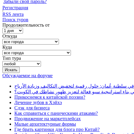
Забыли свой пароль?
Регистрация
RSS лента
Поиск туров
Продолжительность от
Откуда
Куда
Тип тура
Обсуждаемое на форуме
في سلطنة عُمان: حلول رقمية لتخفيض التكاليف وزيادة الأرباح
بناء استراتيجية سيو فعالة لتعزيز ظهور نشاطك في الكويت؟
Прикоснемся к китайской поэзии?
Лечение зубов в Хэйхэ
Сдэк для бизнеса
Как справиться с паническими атаками?
Продвижение на маркетплейсах
Малые архитектурные формы
Где брать картинки для блога про Китай?