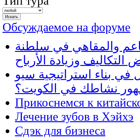
Тип тура
Обсуждаемое на форуме
طاعم والمقاهي في سلطنة
 التكاليف وزيادة الأرباح
في بناء استراتيجية سيو
ظهور نشاطك في الكويت؟
Прикоснемся к китайск
Лечение зубов в Хэйхэ
Сдэк для бизнеса