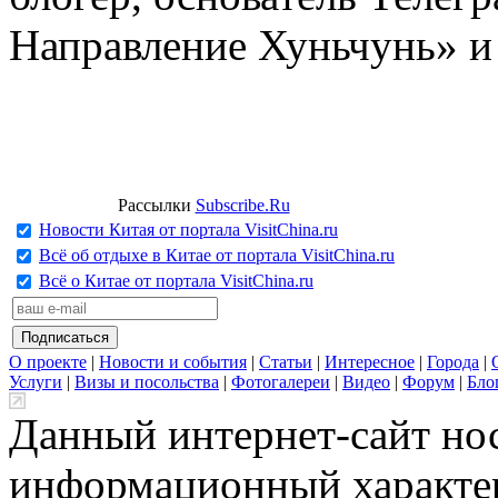
Направление Хуньчунь» и
Рассылки
Subscribe.Ru
Новости Китая от портала VisitChina.ru
Всё об отдыхе в Китае от портала VisitChina.ru
Всё о Китае от портала VisitChina.ru
О проекте
|
Новости и события
|
Статьи
|
Интересное
|
Города
|
Услуги
|
Визы и посольства
|
Фотогалереи
|
Видео
|
Форум
|
Бло
Данный интернет-сайт но
информационный характер