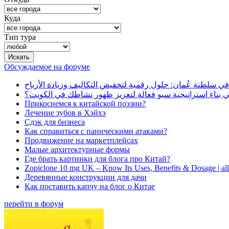
Куда
Тип тура
Обсуждаемое на форуме
في سلطنة عُمان: حلول رقمية لتخفيض التكاليف وزيادة الأرباح
بناء استراتيجية سيو فعالة لتعزيز ظهور نشاطك في الكويت؟
Прикоснемся к китайской поэзии?
Лечение зубов в Хэйхэ
Сдэк для бизнеса
Как справиться с паническими атаками?
Продвижение на маркетплейсах
Малые архитектурные формы
Где брать картинки для блога про Китай?
Zopiclone 10 mg UK – Know Its Uses, Benefits & Dosage | a
Деревянные конструкции для дачи
Как поставить капчу на блог о Китае
перейти в форум