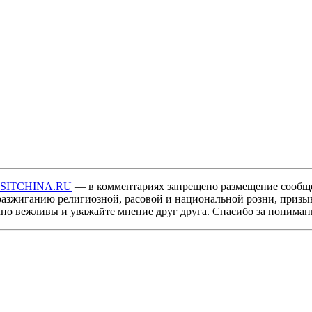
ISITCHINA.RU
— в комментариях запрещено размещение сообщ
разжиганию религиозной, расовой и национальной розни, призы
мно вежливы и уважайте мнение друг друга. Спасибо за пониман