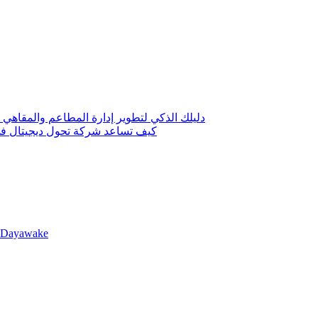
دليلك الذكي لتطوير إدارة المطاعم والمقاهي 
كيف تساعد شركة تحول ديجيتال في 
llDayawake