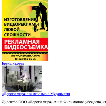
Бренд недели
«Дороги мира»: за мебелью в Муданьцзян
Директор ООО «Дороги мира» Анна Филимонова убеждена, что г