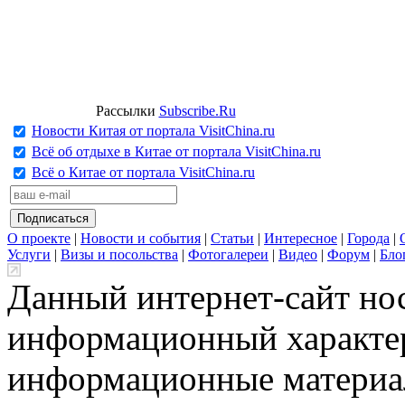
Рассылки
Subscribe.Ru
Новости Китая от портала VisitChina.ru
Всё об отдыхе в Китае от портала VisitChina.ru
Всё о Китае от портала VisitChina.ru
О проекте
|
Новости и события
|
Статьи
|
Интересное
|
Города
|
Услуги
|
Визы и посольства
|
Фотогалереи
|
Видео
|
Форум
|
Бло
Данный интернет-сайт но
информационный характер
информационные материа