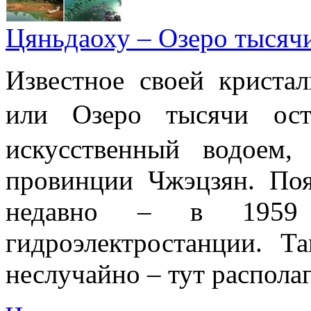
Цяньдаоху – Озеро тысяч
Известное своей криста
или Озеро тысячи 
искусственный водоем,
провинции Чжэцзян. Поя
недавно – в 1959 
гидроэлектростанции. Т
неслучайно – тут располаг