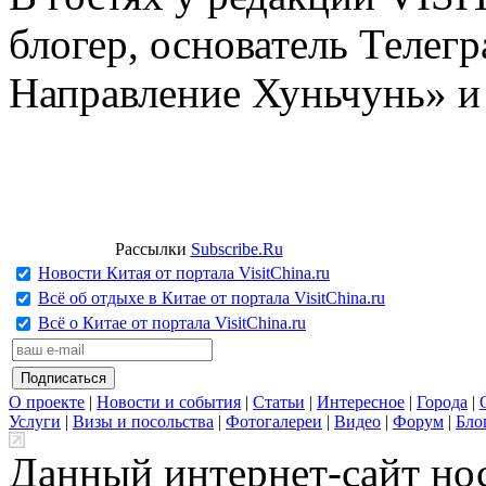
блогер, основатель Телег
Направление Хуньчунь» и
Рассылки
Subscribe.Ru
Новости Китая от портала VisitChina.ru
Всё об отдыхе в Китае от портала VisitChina.ru
Всё о Китае от портала VisitChina.ru
О проекте
|
Новости и события
|
Статьи
|
Интересное
|
Города
|
Услуги
|
Визы и посольства
|
Фотогалереи
|
Видео
|
Форум
|
Бло
Данный интернет-сайт но