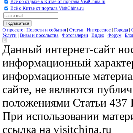
Всё об отдыхе в Китае от портала VisitChina.ru
Всё о Китае от портала VisitChina.ru
О проекте
|
Новости и события
|
Статьи
|
Интересное
|
Города
|
Услуги
|
Визы и посольства
|
Фотогалереи
|
Видео
|
Форум
|
Бло
Данный интернет-сайт но
информационный характер
информационные материа
сайте, не являются публи
положениями Статьи 437 
При использовании матери
ссылка на visitchina.ru