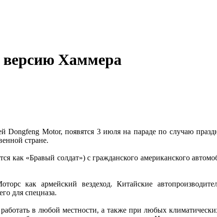
ю версию Хаммера
Dongfeng Motor, появятся 3 июля на параде по случаю праздни
венной стране.
ится как «Бравый солдат») с гражданского американского авто
орс как армейский вездеход. Китайские автопроизводител
го для спецназа.
работать в любой местности, а также при любых климатических