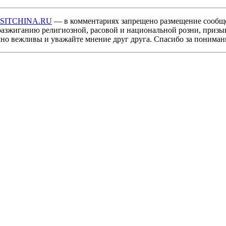
ISITCHINA.RU
— в комментариях запрещено размещение сообщ
разжиганию религиозной, расовой и национальной розни, призы
мно вежливы и уважайте мнение друг друга. Спасибо за пониман