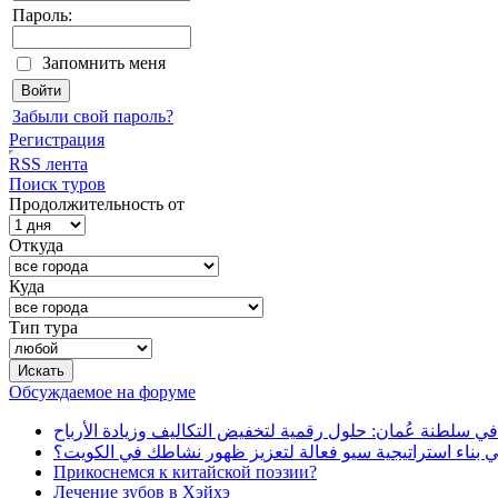
Пароль:
Запомнить меня
Забыли свой пароль?
Регистрация
RSS лента
Поиск туров
Продолжительность от
Откуда
Куда
Тип тура
Обсуждаемое на форуме
في سلطنة عُمان: حلول رقمية لتخفيض التكاليف وزيادة الأرباح
بناء استراتيجية سيو فعالة لتعزيز ظهور نشاطك في الكويت؟
Прикоснемся к китайской поэзии?
Лечение зубов в Хэйхэ