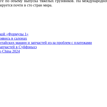
инге по объему выпуска тяжелых грузовиков. На международно
ируется почти в сто стран мира.
ской «Формулы 1»
явись в салонах
тайских машин и запчастей из-за проблем с платежами
апчастей в Суйфэньхэ
 China 2024