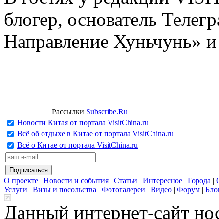
блогер, основатель Телег
Направление Хуньчунь» и
Рассылки
Subscribe.Ru
Новости Китая от портала VisitChina.ru
Всё об отдыхе в Китае от портала VisitChina.ru
Всё о Китае от портала VisitChina.ru
О проекте
|
Новости и события
|
Статьи
|
Интересное
|
Города
|
Услуги
|
Визы и посольства
|
Фотогалереи
|
Видео
|
Форум
|
Бло
Данный интернет-сайт но