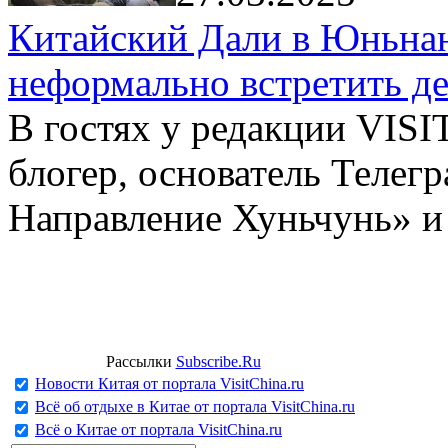
Китайский Дали в Юньнань
неформально встретить д
В гостях у редакции VIS
блогер, основатель Телег
Направление Хуньчунь» и
Рассылки
Subscribe.Ru
Новости Китая от портала VisitChina.ru
Всё об отдыхе в Китае от портала VisitChina.ru
Всё о Китае от портала VisitChina.ru