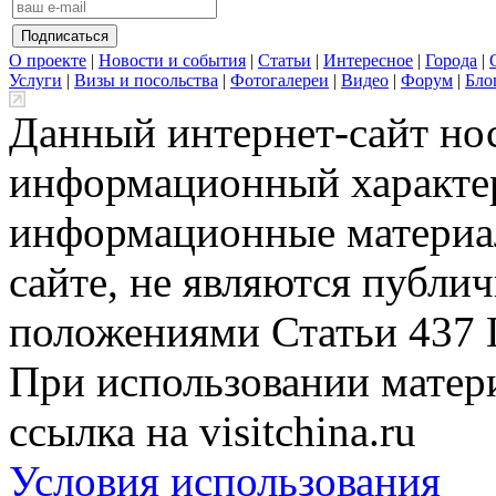
О проекте
|
Новости и события
|
Статьи
|
Интересное
|
Города
|
Услуги
|
Визы и посольства
|
Фотогалереи
|
Видео
|
Форум
|
Бло
Данный интернет-сайт но
информационный характер
информационные материа
сайте, не являются публи
положениями Статьи 437 
При использовании матери
ссылка на visitchina.ru
Условия использования