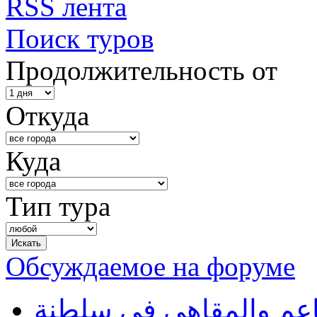
RSS лента
Поиск туров
Продолжительность от
Откуда
Куда
Тип тура
Обсуждаемое на форуме
طاعم والمقاهي في سلطنة