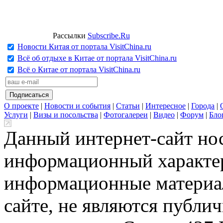
Рассылки
Subscribe.Ru
Новости Китая от портала VisitChina.ru
Всё об отдыхе в Китае от портала VisitChina.ru
Всё о Китае от портала VisitChina.ru
О проекте
|
Новости и события
|
Статьи
|
Интересное
|
Города
|
Услуги
|
Визы и посольства
|
Фотогалереи
|
Видео
|
Форум
|
Бло
Данный интернет-сайт но
информационный характер
информационные материа
сайте, не являются публи