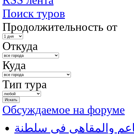
Поиск туров
Продолжительность от
Откуда
Куда
Тип тура
Обсуждаемое на форуме
طاعم والمقاهي في سلطنة