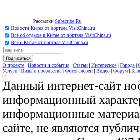
Рассылки
Subscribe.Ru
Новости Китая от портала VisitChina.ru
Всё об отдыхе в Китае от портала VisitChina.ru
Всё о Китае от портала VisitChina.ru
О проекте
|
Новости и события
|
Статьи
|
Интересное
|
Города
|
Услуги
|
Визы и посольства
|
Фотогалереи
|
Видео
|
Форум
|
Бло
Данный интернет-сайт но
информационный характер
информационные материа
сайте, не являются публи