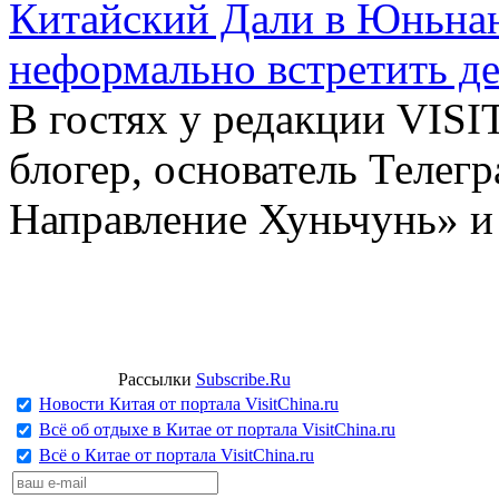
Китайский Дали в Юньнань
неформально встретить д
В гостях у редакции VIS
блогер, основатель Телег
Направление Хуньчунь» и
Рассылки
Subscribe.Ru
Новости Китая от портала VisitChina.ru
Всё об отдыхе в Китае от портала VisitChina.ru
Всё о Китае от портала VisitChina.ru