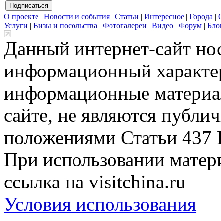
О проекте
|
Новости и события
|
Статьи
|
Интересное
|
Города
|
Услуги
|
Визы и посольства
|
Фотогалереи
|
Видео
|
Форум
|
Бло
Данный интернет-сайт но
информационный характер
информационные материа
сайте, не являются публи
положениями Статьи 437 
При использовании матери
ссылка на visitchina.ru
Условия использования