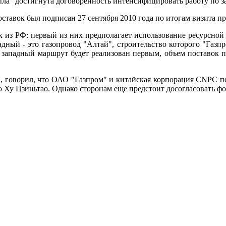
ыла "достигнута договоренность интенсифицировать работу по з
авок был подписан 27 сентября 2010 года по итогам визита пр
 из РФ: первый из них предполагает использование ресурсной
ный - это газопровод "Алтай", строительство которого "Газпро
 западный маршрут будет реализован первым, объем поставок п
говорил, что ОАО "Газпром" и китайская корпорация CNPC под
ю Ху Цзиньтао. Однако сторонам еще предстоит досогласовать ф