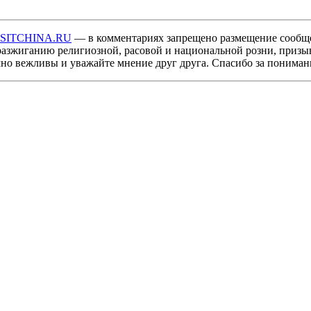
ISITCHINA.RU
— в комментариях запрещено размещение сообщ
разжиганию религиозной, расовой и национальной розни, призы
мно вежливы и уважайте мнение друг друга. Спасибо за пониман