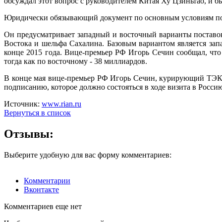
обсуждал этот вопрос с руководителем Китая Ху Цзиньтао, и б
Юридически обязывающий документ по основным условиям пост
Он предусматривает западный и восточный варианты поставок
Востока и шельфа Сахалина. Базовым вариантом является запад
конце 2015 года. Вице-премьер РФ Игорь Сечин сообщал, что
тогда как по восточному - 38 миллиардов.
В конце мая вице-премьер РФ Игорь Сечин, курирующий ТЭК, 
подписанию, которое должно состояться в ходе визита в Росси
Источник:
www.rian.ru
Вернуться в список
Отзывы:
Выберите удобную для вас форму комментариев:
Комментарии
Вконтакте
Комментариев еще нет