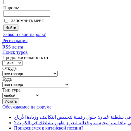
Пароль:
Запомнить меня
Забыли свой пароль?
Регистрация
RSS лента
Поиск туров
Продолжительность от
Откуда
Куда
Тип тура
Обсуждаемое на форуме
في سلطنة عُمان: حلول رقمية لتخفيض التكاليف وزيادة الأرباح
بناء استراتيجية سيو فعالة لتعزيز ظهور نشاطك في الكويت؟
Прикоснемся к китайской поэзии?