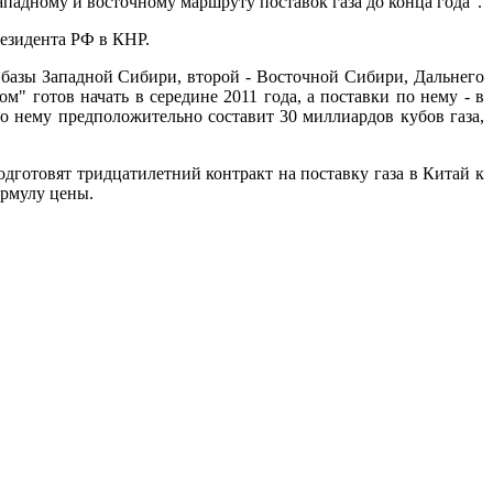
ападному и восточному маршруту поставок газа до конца года".
езидента РФ в КНР.
 базы Западной Сибири, второй - Восточной Сибири, Дальнего
м" готов начать в середине 2011 года, а поставки по нему - в
о нему предположительно составит 30 миллиардов кубов газа,
готовят тридцатилетний контракт на поставку газа в Китай к
ормулу цены.