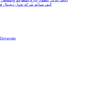
دليلك الذكي لتطوير إدارة المطاعم والمقاهي 
كيف تساعد شركة تحول ديجيتال في 
llDayawake