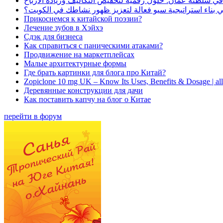
في سلطنة عُمان: حلول رقمية لتخفيض التكاليف وزيادة الأرباح
بناء استراتيجية سيو فعالة لتعزيز ظهور نشاطك في الكويت؟
Прикоснемся к китайской поэзии?
Лечение зубов в Хэйхэ
Сдэк для бизнеса
Как справиться с паническими атаками?
Продвижение на маркетплейсах
Малые архитектурные формы
Где брать картинки для блога про Китай?
Zopiclone 10 mg UK – Know Its Uses, Benefits & Dosage | a
Деревянные конструкции для дачи
Как поставить капчу на блог о Китае
перейти в форум