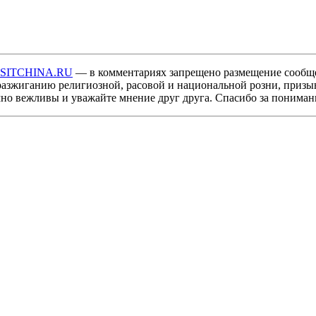
ISITCHINA.RU
— в комментариях запрещено размещение сообщ
разжиганию религиозной, расовой и национальной розни, призы
мно вежливы и уважайте мнение друг друга. Спасибо за пониман