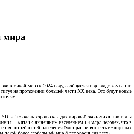
й мира
экономикой мира к 2024 году, сообщается в докладе компании
т титул на протяжении большей части ХХ века. Это будут новые
бителям.
 USD. «Это очень хорошо как для мировой экономики, так и для
ния. – Китай с нынешним населением 1,4 млрд человек, что в
рения потребностей населения будет расширять сеть импортных
м, такой более глобальный мир будет хорош для всех».