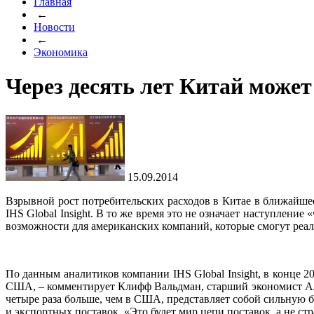
Главная
←
Новости
←
Экономика
Через десять лет Китай може
15.09.2014
Взрывной рост потребительских расходов в Китае в ближайше
IHS Global Insight. В то же время это не означает наступлен
возможности для американских компаний, которые смогут реа
По данным аналитиков компании IHS Global Insight, в конце 2
США, – комментирует Клифф Вальдман, старший экономист Аль
четыре раза больше, чем в США, представляет собой сильную 
и экспортных поставок. «Это будет мир цепи поставок, а не ст