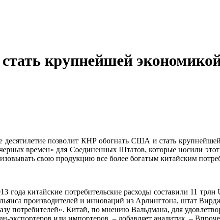
т стать крупнейшей экономико
е десятилетие позволит КНР обогнать США и стать крупнейшей 
ие «черных времен» для Соединенных Штатов, которые носили это
лизовывать свою продукцию все более богатым китайским потре
013 года китайские потребительские расходы составили 11 трлн
янса производителей и инноваций из Арлингтона, штат Вирджи
базу потребителей». Китай, по мнению Вальдмана, для удовлетво
ран-экспортеров или импортеров, – добавляет аналитик. – Впроче