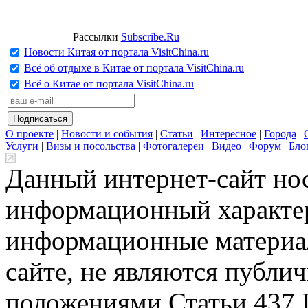
Рассылки
Subscribe.Ru
Новости Китая от портала VisitChina.ru
Всё об отдыхе в Китае от портала VisitChina.ru
Всё о Китае от портала VisitChina.ru
О проекте
|
Новости и события
|
Статьи
|
Интересное
|
Города
|
Услуги
|
Визы и посольства
|
Фотогалереи
|
Видео
|
Форум
|
Бло
Данный интернет-сайт но
информационный характер
информационные материа
сайте, не являются публи
положениями Статьи 437 