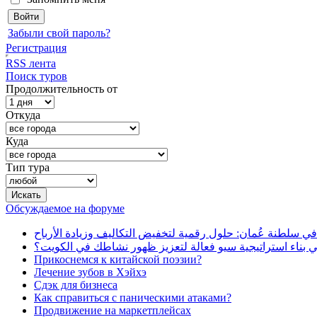
Забыли свой пароль?
Регистрация
RSS лента
Поиск туров
Продолжительность от
Откуда
Куда
Тип тура
Обсуждаемое на форуме
في سلطنة عُمان: حلول رقمية لتخفيض التكاليف وزيادة الأرباح
بناء استراتيجية سيو فعالة لتعزيز ظهور نشاطك في الكويت؟
Прикоснемся к китайской поэзии?
Лечение зубов в Хэйхэ
Сдэк для бизнеса
Как справиться с паническими атаками?
Продвижение на маркетплейсах