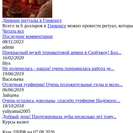
Древние ритуалы в Гонконге
Всего за 6 долларов в
Гонконге
можно провести ритуал, который
Читать все
Последние комментарии
08/11/2023
admin
Прекрасный музей терракотовой армии в Сюйчжоу! Бол...
16/02/2020
lilya
Не поленилась - нашла! очень понравилась работа де...
19/06/2019
Васильева
Отличная турфирма! Очень положительные гиды и моло...
06/06/2019
Зайцева
Очень остались довольны, спасибо турфирме Надёжнос...
18/10/2018
yuliyamai2005
Добрый день! Протезировала зубы несколько лет тому...
Курсы валют
Курс ЦБРФ на 07.08.2026