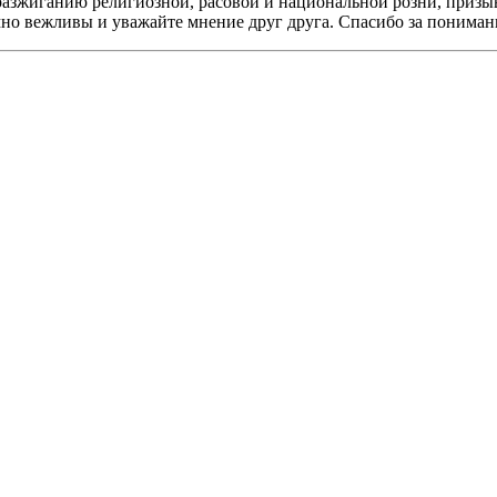
разжиганию религиозной, расовой и национальной розни, призы
мно вежливы и уважайте мнение друг друга. Спасибо за пониман