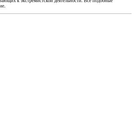
вающих к экстремистской деятельности. Все подобные
ие.