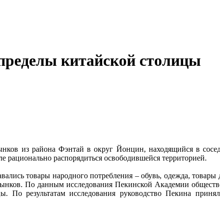
 пределы китайской столицы
нков из района Фэнтай в округ Йонцин, находящийся в сосе
оле рационально распорядиться освободившейся территорией.
авались товары народного потребления – обувь, одежда, товары
в рынков. По данным исследования Пекинской Академии общест
цы. По результатам исследования руководство Пекина приня