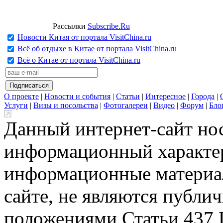
Рассылки
Subscribe.Ru
Новости Китая от портала VisitChina.ru
Всё об отдыхе в Китае от портала VisitChina.ru
Всё о Китае от портала VisitChina.ru
О проекте
|
Новости и события
|
Статьи
|
Интересное
|
Города
|
Услуги
|
Визы и посольства
|
Фотогалереи
|
Видео
|
Форум
|
Бло
Данный интернет-сайт но
информационный характер
информационные материа
сайте, не являются публи
положениями Статьи 437 