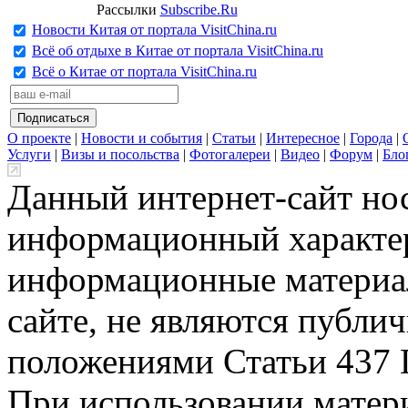
Рассылки
Subscribe.Ru
Новости Китая от портала VisitChina.ru
Всё об отдыхе в Китае от портала VisitChina.ru
Всё о Китае от портала VisitChina.ru
О проекте
|
Новости и события
|
Статьи
|
Интересное
|
Города
|
Услуги
|
Визы и посольства
|
Фотогалереи
|
Видео
|
Форум
|
Бло
Данный интернет-сайт но
информационный характер
информационные материа
сайте, не являются публи
положениями Статьи 437 
При использовании матери