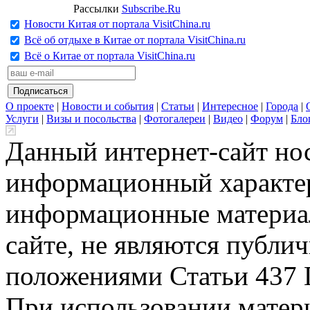
Рассылки
Subscribe.Ru
Новости Китая от портала VisitChina.ru
Всё об отдыхе в Китае от портала VisitChina.ru
Всё о Китае от портала VisitChina.ru
О проекте
|
Новости и события
|
Статьи
|
Интересное
|
Города
|
Услуги
|
Визы и посольства
|
Фотогалереи
|
Видео
|
Форум
|
Бло
Данный интернет-сайт но
информационный характер
информационные материа
сайте, не являются публи
положениями Статьи 437 
При использовании матери