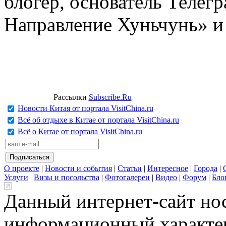
блогер, основатель Телег
Направление Хуньчунь» и
Рассылки
Subscribe.Ru
Новости Китая от портала VisitChina.ru
Всё об отдыхе в Китае от портала VisitChina.ru
Всё о Китае от портала VisitChina.ru
О проекте
|
Новости и события
|
Статьи
|
Интересное
|
Города
|
Услуги
|
Визы и посольства
|
Фотогалереи
|
Видео
|
Форум
|
Бло
Данный интернет-сайт но
информационный характер