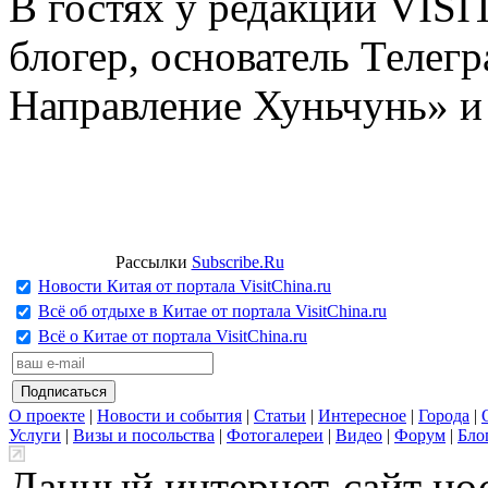
В гостях у редакции VIS
блогер, основатель Телег
Направление Хуньчунь» и
Рассылки
Subscribe.Ru
Новости Китая от портала VisitChina.ru
Всё об отдыхе в Китае от портала VisitChina.ru
Всё о Китае от портала VisitChina.ru
О проекте
|
Новости и события
|
Статьи
|
Интересное
|
Города
|
Услуги
|
Визы и посольства
|
Фотогалереи
|
Видео
|
Форум
|
Бло
Данный интернет-сайт но