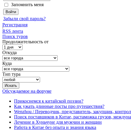
Запомнить меня
Забыли свой пароль?
Регистрация
RSS лента
Поиск туров
Продолжительность от
Откуда
Куда
Тип тура
Обсуждаемое на форуме
Прикоснемся к китайской поэзии?
Как ужать длинные посты про путешествия?
Wenzhou / Переводчик, представитель, закупщик, контроле
Поиск поставщиков в Китае, растаможка грузов, междуна
Лечение в Хуньчуне для мужчин и женщин
Работа в Китае без опыта и знания языка