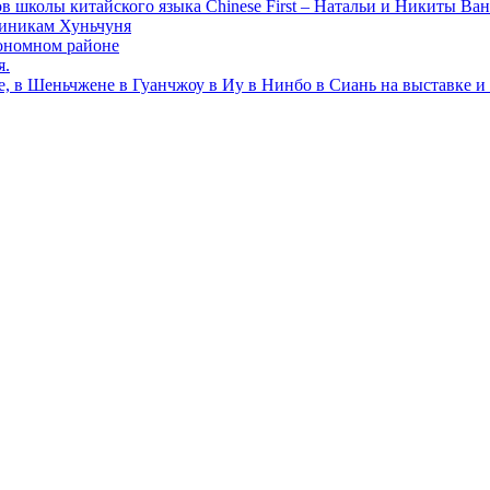
в школы китайского языка Chinese First – Натальи и Никиты Ван
линикам Хуньчуня
ономном районе
я.
е, в Шеньчжене в Гуанчжоу в Иу в Нинбо в Сиань на выставке и 