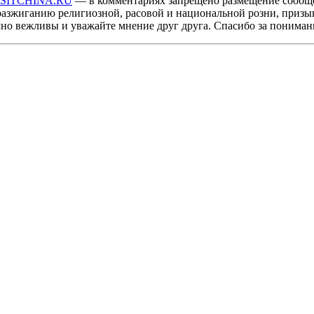
ISITCHINA.RU
— в комментариях запрещено размещение сообщ
разжиганию религиозной, расовой и национальной розни, призы
мно вежливы и уважайте мнение друг друга. Спасибо за пониман