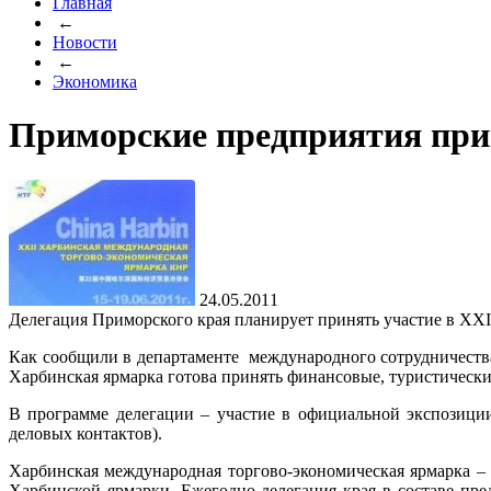
Главная
←
Новости
←
Экономика
Приморские предприятия при
24.05.2011
Делегация Приморского края планирует принять участие в XXI
Как сообщили в департаменте международного сотрудничества
Харбинская ярмарка готова принять финансовые, туристическ
В программе делегации – участие в официальной экспозици
деловых контактов).
Харбинская международная торгово-экономическая ярмарка –
Харбинской ярмарки. Ежегодно делегация края в составе пр