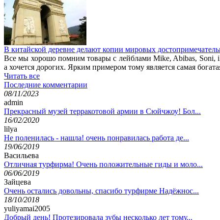
В китайской деревне делают копии мировых достопримечатель
Все мы хорошо помним товары с лейблами Mike, Abibas, Soni, i
а хочется дорогих. Ярким примером тому является самая богата
Читать все
Последние комментарии
08/11/2023
admin
Прекрасный музей терракотовой армии в Сюйчжоу! Бол...
16/02/2020
lilya
Не поленилась - нашла! очень понравилась работа де...
19/06/2019
Васильева
Отличная турфирма! Очень положительные гиды и моло...
06/06/2019
Зайцева
Очень остались довольны, спасибо турфирме Надёжнос...
18/10/2018
yuliyamai2005
Добрый день! Протезировала зубы несколько лет тому...