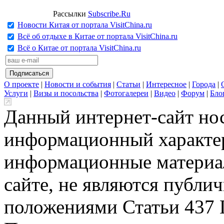
Рассылки
Subscribe.Ru
Новости Китая от портала VisitChina.ru
Всё об отдыхе в Китае от портала VisitChina.ru
Всё о Китае от портала VisitChina.ru
О проекте
|
Новости и события
|
Статьи
|
Интересное
|
Города
|
Услуги
|
Визы и посольства
|
Фотогалереи
|
Видео
|
Форум
|
Бло
Данный интернет-сайт но
информационный характер
информационные материа
сайте, не являются публи
положениями Статьи 437 