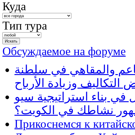
Куда
Тип тура
Обсуждаемое на форуме
طاعم والمقاهي في سلطنة
 التكاليف وزيادة الأرباح
في بناء استراتيجية سيو
ظهور نشاطك في الكويت؟
Прикоснемся к китайск