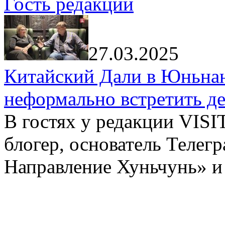
Гость редакции
27.03.2025
Китайский Дали в Юньнань
неформально встретить д
В гостях у редакции VIS
блогер, основатель Телег
Направление Хуньчунь» и