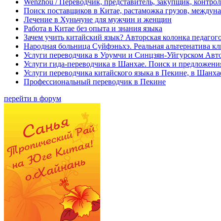
Wenzhou / Переводчик, представитель, закупщик, контроле
Поиск поставщиков в Китае, растаможка грузов, междуна
Лечение в Хуньчуне для мужчин и женщин
Работа в Китае без опыта и знания языка
Зачем учить китайский язык? Авторская колонка педагого
Народная больница Суйфэньхэ. Реальная альтернатива к
Услуги переводчика в Урумчи и Синцзян-Уйгурском Авт
Услуги гида-переводчика в Шанхае. Поиск и предложени
Услуги переводчика китайского языка в Пекине, в Шанха
Профессиональный переводчик в Пекине
перейти в форум