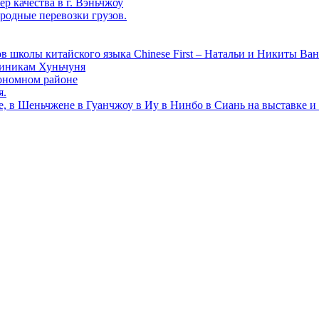
р качества в г. Вэньчжоу
родные перевозки грузов.
в школы китайского языка Chinese First – Натальи и Никиты Ван
линикам Хуньчуня
ономном районе
я.
е, в Шеньчжене в Гуанчжоу в Иу в Нинбо в Сиань на выставке и 