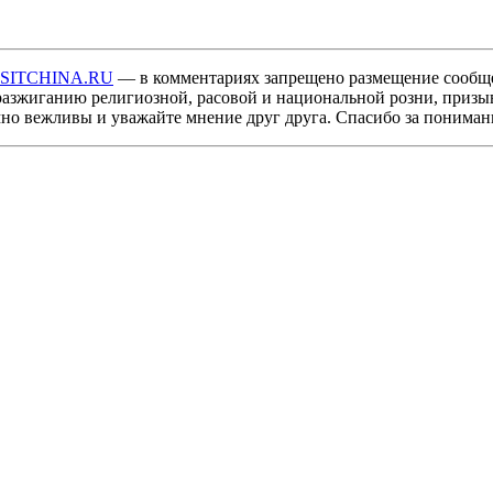
ISITCHINA.RU
— в комментариях запрещено размещение сообщ
разжиганию религиозной, расовой и национальной розни, призы
мно вежливы и уважайте мнение друг друга. Спасибо за пониман