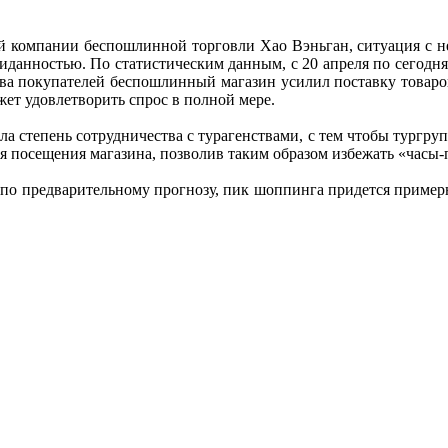
 компании беспошлинной торговли Хао Вэньган, ситуация с не
иданностью. По статистическим данным, с 20 апреля по сегодня
тва покупателей беспошлинный магазин усилил поставку товаро
ет удовлетворить спрос в полной мере.
а степень сотрудничества с турагенствами, с тем чтобы тургр
 посещения магазина, позволив таким образом избежать «часы-п
по предварительному прогнозу, пик шоппинга придется примерно